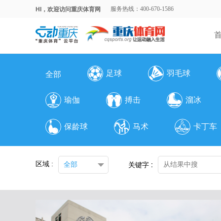
HI，欢迎访问重庆体育网
服务热线：400-670-1586
足球
羽毛球
全部
瑜伽
搏击
溜冰
保龄球
马术
卡丁车
关键字 :
区域 :
全部