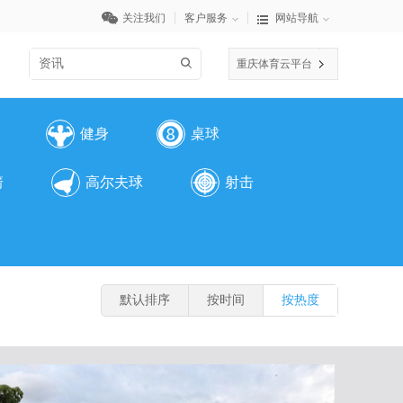
关注我们
客户服务
网站导航
重庆体育云平台
健身
桌球
箭
高尔夫球
射击
默认排序
按时间
按热度