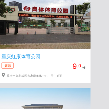
重庆虹康体育公园
9
.0
篮球
分
重庆市九龙坡区袁家岗奥体中心二号门对面