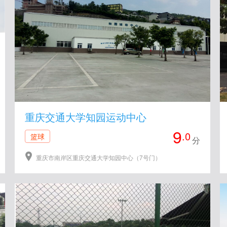
重庆交通大学知园运动中心
9
.0
篮球
分
重庆市南岸区重庆交通大学知园中心（7号门）