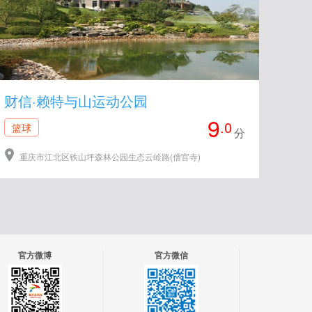
财信·赖特与山运动公园
9
.0
篮球
分
重庆市江北区铁山坪森林公园生态云岭路(僧官寺)
官方微博
官方微信