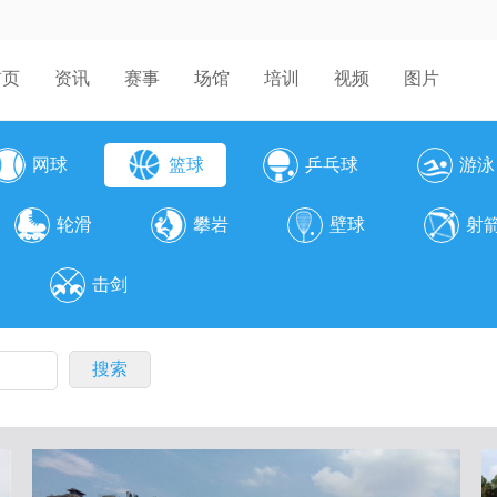
首页
资讯
赛事
场馆
培训
视频
图片
网球
篮球
乒乓球
游泳
轮滑
攀岩
壁球
射
击剑
搜索