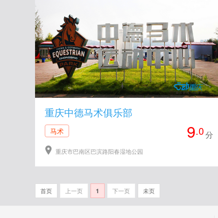
重庆中德马术俱乐部
9
.0
马术
分
重庆市巴南区巴滨路阳春湿地公园
首页
上一页
1
下一页
未页