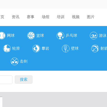
首页
资讯
赛事
场馆
培训
视频
图片
网球
篮球
乒乓球
游泳
轮滑
攀岩
壁球
射
击剑
搜索