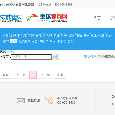
HI，欢迎访问重庆体育网
服务热线：400-670-1586
首页
资
全部
足球
羽毛球
网球
篮球
乒乓球
游泳
健身
桌球
瑜伽
搏击
溜冰
轮滑
攀岩
壁球
射箭
高尔夫球
射击
保龄球
马术
卡丁车
击剑
区域 :
全部
关键字 :
默认排序
按时间
按热度
搜索
首页
上一页
1
下一页
未页
关
24小时服务热线
意见反馈
400-670-1580
云