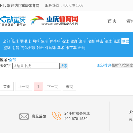
HI，欢迎访问重庆体育网
服务热线：400-670-1586
首页
资
全部
足球
羽毛球
网球
篮球
乒乓球
游泳
健身
桌球
瑜伽
搏击
溜冰
轮滑
攀岩
壁球
射箭
高尔夫球
射击
保龄球
马术
卡丁车
击剑
区域 :
全部
关键字 :
默认排序
按时间
按热度
搜索
首页
上一页
1
下一页
未页
关
24小时服务热线
意见反馈
400-670-1580
云