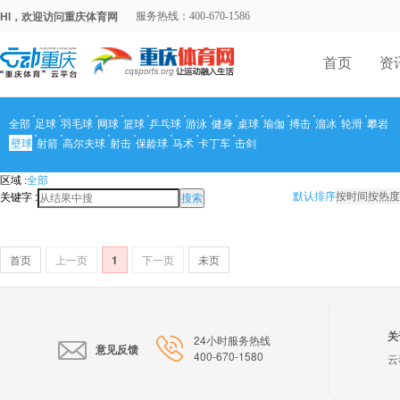
HI，欢迎访问重庆体育网
服务热线：400-670-1586
首页
资
全部
足球
羽毛球
网球
篮球
乒乓球
游泳
健身
桌球
瑜伽
搏击
溜冰
轮滑
攀岩
壁球
射箭
高尔夫球
射击
保龄球
马术
卡丁车
击剑
区域 :
全部
关键字 :
默认排序
按时间
按热度
搜索
首页
上一页
1
下一页
未页
关
24小时服务热线
意见反馈
400-670-1580
云