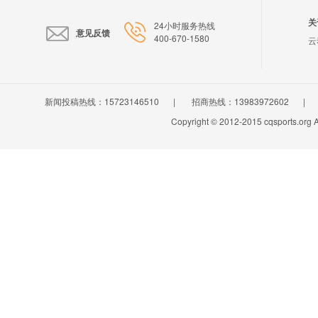
关
24小时服务热线
意见反馈
400-670-1580
云
新闻投稿热线：15723146510
|
招商热线：13983972602
|
Copyright © 2012-2015 cqsports.