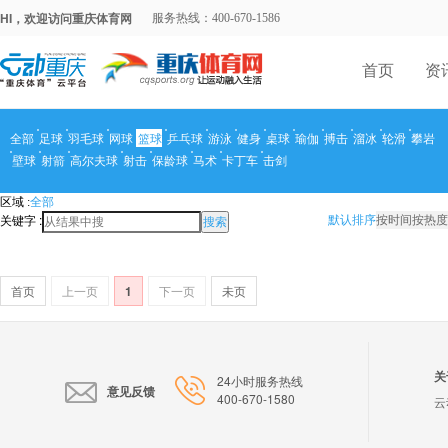
HI，欢迎访问重庆体育网
服务热线：400-670-1586
首页
资
全部
足球
羽毛球
网球
篮球
乒乓球
游泳
健身
桌球
瑜伽
搏击
溜冰
轮滑
攀岩
壁球
射箭
高尔夫球
射击
保龄球
马术
卡丁车
击剑
区域 :
全部
关键字 :
默认排序
按时间
按热度
搜索
首页
上一页
1
下一页
未页
关
24小时服务热线
意见反馈
400-670-1580
云