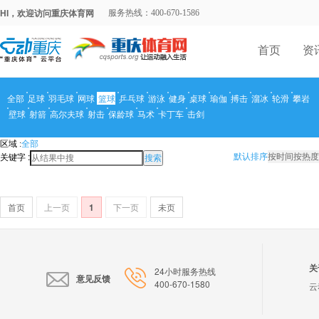
HI，欢迎访问重庆体育网
服务热线：400-670-1586
首页
资
全部
足球
羽毛球
网球
篮球
乒乓球
游泳
健身
桌球
瑜伽
搏击
溜冰
轮滑
攀岩
壁球
射箭
高尔夫球
射击
保龄球
马术
卡丁车
击剑
区域 :
全部
关键字 :
默认排序
按时间
按热度
搜索
首页
上一页
1
下一页
未页
关
24小时服务热线
意见反馈
400-670-1580
云